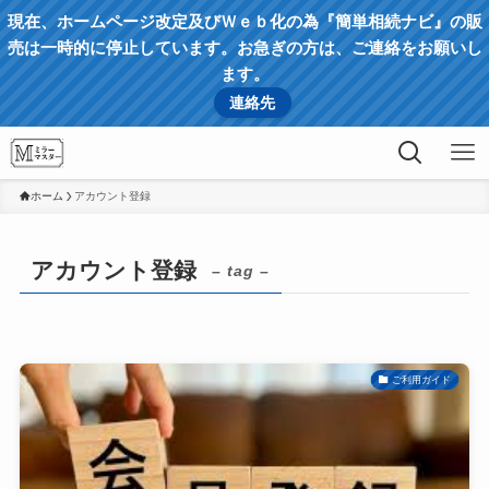
現在、ホームページ改定及びＷｅｂ化の為『簡単相続ナビ』の販
売は一時的に停止しています。お急ぎの方は、ご連絡をお願いし
ます。
連絡先
ホーム
アカウント登録
アカウント登録
– tag –
ご利用ガイド